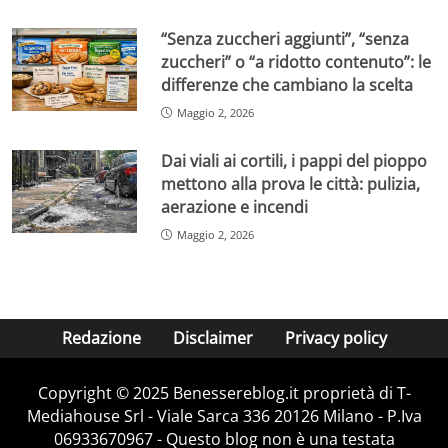
“Senza zuccheri aggiunti”, “senza
zuccheri” o “a ridotto contenuto”: le
differenze che cambiano la scelta
Maggio 2, 2026
Dai viali ai cortili, i pappi del pioppo
mettono alla prova le città: pulizia,
aerazione e incendi
Maggio 2, 2026
Redazione
Disclaimer
Privacy policy
Copyright © 2025 Benessereblog.it proprietà di T-
Mediahouse Srl - Viale Sarca 336 20126 Milano - P.Iva
06933670967 - Questo blog non è una testata