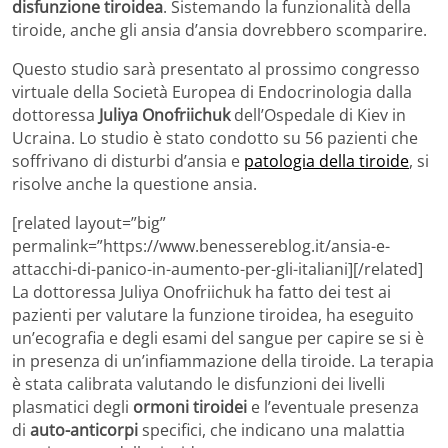
disfunzione tiroidea
. Sistemando la funzionalità della
tiroide, anche gli ansia d’ansia dovrebbero scomparire.
Questo studio sarà presentato al prossimo congresso
virtuale della Società Europea di Endocrinologia dalla
dottoressa
Juliya Onofriichuk
dell’Ospedale di Kiev in
Ucraina. Lo studio è stato condotto su 56 pazienti che
soffrivano di disturbi d’ansia e
patologia della tiroide
, si
risolve anche la questione ansia.
[related layout=”big”
permalink=”https://www.benessereblog.it/ansia-e-
attacchi-di-panico-in-aumento-per-gli-italiani][/related]
La dottoressa Juliya Onofriichuk ha fatto dei test ai
pazienti per valutare la funzione tiroidea, ha eseguito
un’ecografia e degli esami del sangue per capire se si è
in presenza di un’infiammazione della tiroide. La terapia
è stata calibrata valutando le disfunzioni dei livelli
plasmatici degli
ormoni tiroidei
e l’eventuale presenza
di
auto-anticorpi
specifici, che indicano una malattia