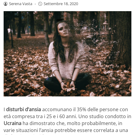
Serena Vasta
-
Settembre 18, 2020
I
disturbi d’ansia
accomunano il 35% delle persone con
età compresa tra i 25 e i 60 anni. Uno studio condotto in
Ucraina
ha dimostrato che, molto probabilmente, in
varie situazioni l’ansia potrebbe essere correlata a una