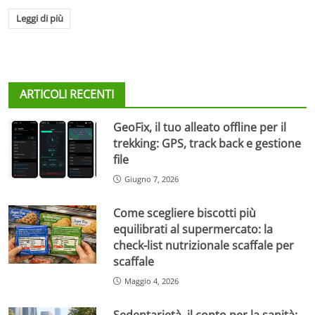
Leggi di più
ARTICOLI RECENTI
GeoFix, il tuo alleato offline per il
trekking: GPS, track back e gestione
file
Giugno 7, 2026
Come scegliere biscotti più
equilibrati al supermercato: la
check-list nutrizionale scaffale per
scaffale
Maggio 4, 2026
Sedentarietà, il conto per la sanità: