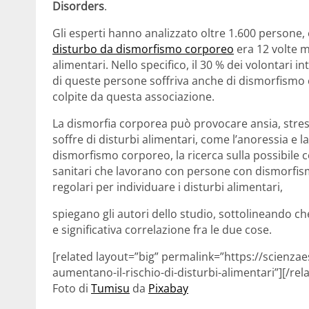
Disorders
.
Gli esperti hanno analizzato oltre 1.600 persone
disturbo da dismorfismo corporeo
era 12 volte m
alimentari. Nello specifico, il 30 % dei volontari in
di queste persone soffriva anche di dismorfism
colpite da questa associazione.
La dismorfia corporea può provocare ansia, stress 
soffre di disturbi alimentari, come l’anoressia e la 
dismorfismo corporeo, la ricerca sulla possibile c
sanitari che lavorano con persone con dismorfi
regolari per individuare i disturbi alimentari,
spiegano gli autori dello studio, sottolineando c
e significativa correlazione fra le due cose.
[related layout=”big” permalink=”https://scienzae
aumentano-il-rischio-di-disturbi-alimentari”][/rel
Foto di
Tumisu
da
Pixabay