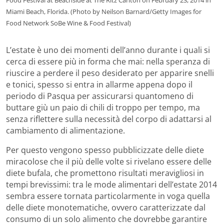
Food Festival at Beachside at The Ritz Carlton on February 23, 2014 in
Miami Beach, Florida. (Photo by Neilson Barnard/Getty Images for
Food Network SoBe Wine & Food Festival)
L’estate è uno dei momenti dell’anno durante i quali si
cerca di essere più in forma che mai: nella speranza di
riuscire a perdere il peso desiderato per apparire snelli
e tonici, spesso si entra in allarme appena dopo il
periodo di Pasqua per assicurarsi quantomeno di
buttare giù un paio di chili di troppo per tempo, ma
senza riflettere sulla necessità del corpo di adattarsi al
cambiamento di alimentazione.
Per questo vengono spesso pubblicizzate delle diete
miracolose che il più delle volte si rivelano essere delle
diete bufala, che promettono risultati meravigliosi in
tempi brevissimi: tra le mode alimentari dell’estate 2014
sembra essere tornata particolarmente in voga quella
delle diete monotematiche, ovvero caratterizzate dal
consumo di un solo alimento che dovrebbe garantire