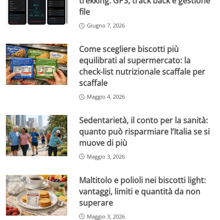
trekking: GPS, track back e gestione
file
Giugno 7, 2026
Come scegliere biscotti più
equilibrati al supermercato: la
check-list nutrizionale scaffale per
scaffale
Maggio 4, 2026
Sedentarietà, il conto per la sanità:
quanto può risparmiare l’Italia se si
muove di più
Maggio 3, 2026
Maltitolo e polioli nei biscotti light:
vantaggi, limiti e quantità da non
superare
Maggio 3, 2026