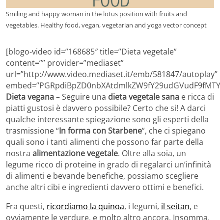
Smiling and happy woman in the lotus position with fruits and
vegetables. Healthy food, vegan, vegetarian and yoga vector concept
[blogo-video id=”168685″ title=”Dieta vegetale”
content=”” provider=”mediaset”
url=”http://www.video.mediaset.it/emb/581847/autoplay”
embed=”PGRpdiBpZD0nbXAtdmlkZW9fY29udGVudF9fMTY
Dieta vegana
– Seguire una
dieta vegetale sana
e ricca di
piatti gustosi è davvero possibile? Certo che si! A darci
qualche interessante spiegazione sono gli esperti della
trasmissione “
In forma con Starbene
”, che ci spiegano
quali sono i tanti alimenti che possono far parte della
nostra
alimentazione vegetale
. Oltre alla soia, un
legume ricco di proteine in grado di regalarci un’infinità
di alimenti e bevande benefiche, possiamo scegliere
anche altri cibi e ingredienti davvero ottimi e benefici.
Fra questi,
ricordiamo la quinoa
, i legumi,
il seitan
, e
ovviamente le verdure, e molto altro ancora. Insomma,