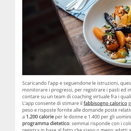
Scaricando l’app e seguendone le istruzioni, ques
monitorare i progressi, per registrare i pasti ed 
contare su un team di coaching virtuale fra i qua
L’app consente di stimare il
fabbisogno calorico
g
peso e risposte fornite alle domande poste relat
a
1.200 calorie
per le donne e 1.400 per gli uomi
programma dietetico
: semmai risponde con i color
registra in base al fatto che siano o meno adatti al