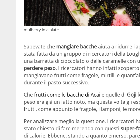
mulberry in a plate
Sapevate che
mangiare bacche
aiuta a ridurre l’
stata fatta da un gruppo di ricercatori della Loug
una barretta di cioccolato o delle caramelle con
perdere peso
. I ricercatori hanno infatti scope
mangiavano frutti come fragole, mirtilli e quant’
durante il pasto successivo.
Che
frutti come le bacche di Acai
e quelle di
Goji
f
peso era già un fatto noto, ma questa volta gli espe
frutti, come appunto le fragole, i lamponi, le more e
Per analizzare meglio la questione, i ricercatori
stato chiesto di fare merenda con questi
super-f
di calorie. Ebbene, stando a quanto emerso, pare