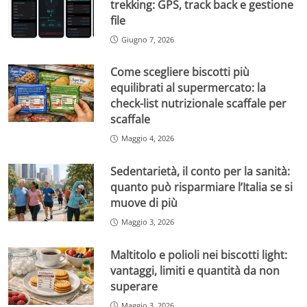
trekking: GPS, track back e gestione
file
Giugno 7, 2026
Come scegliere biscotti più
equilibrati al supermercato: la
check-list nutrizionale scaffale per
scaffale
Maggio 4, 2026
Sedentarietà, il conto per la sanità:
quanto può risparmiare l’Italia se si
muove di più
Maggio 3, 2026
Maltitolo e polioli nei biscotti light:
vantaggi, limiti e quantità da non
superare
Maggio 3, 2026