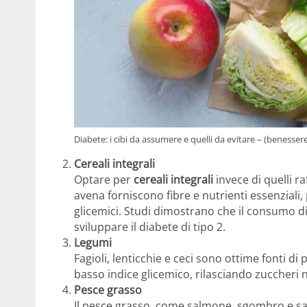
Diabete: i cibi da assumere e quelli da evitare – (benessere
Cereali integrali
Optare per
cereali integrali
invece di quelli ra
avena forniscono fibre e nutrienti essenziali
glicemici. Studi dimostrano che il consumo di 
sviluppare il diabete di tipo 2.
Legumi
Fagioli, lenticchie e ceci sono ottime fonti di
basso indice glicemico, rilasciando zuccheri 
Pesce grasso
Il pesce grasso, come salmone, sgombro e sar