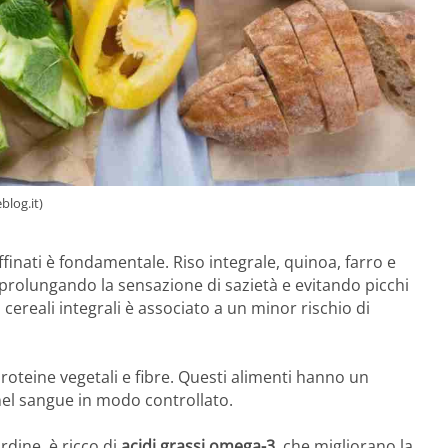
blog.it)
ffinati è fondamentale. Riso integrale, quinoa, farro e
, prolungando la sensazione di sazietà e evitando picchi
cereali integrali è associato a un minor rischio di
 proteine vegetali e fibre. Questi alimenti hanno un
nel sangue in modo controllato.
dine, è ricco di
acidi grassi omega-3
, che migliorano la