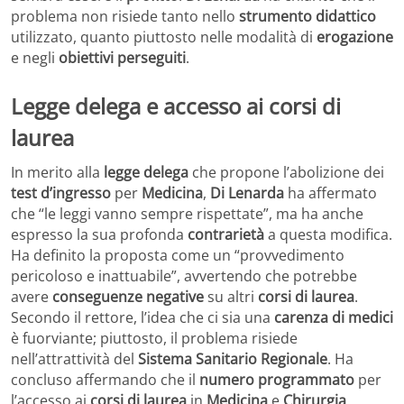
problema non risiede tanto nello
strumento didattico
utilizzato, quanto piuttosto nelle modalità di
erogazione
e negli
obiettivi perseguiti
.
Legge delega e accesso ai corsi di
laurea
In merito alla
legge delega
che propone l’abolizione dei
test d’ingresso
per
Medicina
,
Di Lenarda
ha affermato
che “le leggi vanno sempre rispettate”, ma ha anche
espresso la sua profonda
contrarietà
a questa modifica.
Ha definito la proposta come un “provvedimento
pericoloso e inattuabile”, avvertendo che potrebbe
avere
conseguenze negative
su altri
corsi di laurea
.
Secondo il rettore, l’idea che ci sia una
carenza di medici
è fuorviante; piuttosto, il problema risiede
nell’attrattività del
Sistema Sanitario Regionale
. Ha
concluso affermando che il
numero programmato
per
l’accesso ai
corsi di laurea
in
Medicina
e
Chirurgia