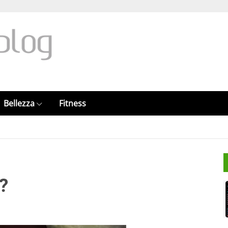
Bellezza
Fitness
?