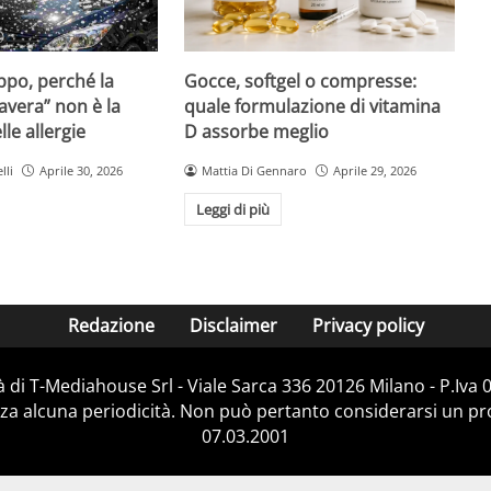
Gocce, softgel o compresse:
ppo, perché la
quale formulazione di vitamina
avera” non è la
D assorbe meglio
le allergie
Mattia Di Gennaro
Aprile 29, 2026
lli
Aprile 30, 2026
Leggi di più
Redazione
Disclaimer
Privacy policy
 di T-Mediahouse Srl - Viale Sarca 336 20126 Milano - P.Iva
za alcuna periodicità. Non può pertanto considerarsi un prod
07.03.2001