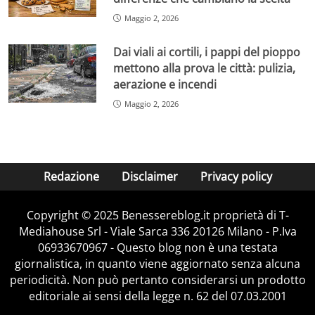
Maggio 2, 2026
Dai viali ai cortili, i pappi del pioppo
mettono alla prova le città: pulizia,
aerazione e incendi
Maggio 2, 2026
Redazione
Disclaimer
Privacy policy
Copyright © 2025 Benessereblog.it proprietà di T-
Mediahouse Srl - Viale Sarca 336 20126 Milano - P.Iva
06933670967 - Questo blog non è una testata
giornalistica, in quanto viene aggiornato senza alcuna
periodicità. Non può pertanto considerarsi un prodotto
editoriale ai sensi della legge n. 62 del 07.03.2001