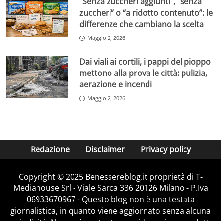
“Senza zuccheri aggiunti”, “senza
zuccheri” o “a ridotto contenuto”: le
differenze che cambiano la scelta
Maggio 2, 2026
Dai viali ai cortili, i pappi del pioppo
mettono alla prova le città: pulizia,
aerazione e incendi
Maggio 2, 2026
Redazione
Disclaimer
Privacy policy
Copyright © 2025 Benessereblog.it proprietà di T-
Mediahouse Srl - Viale Sarca 336 20126 Milano - P.Iva
06933670967 - Questo blog non è una testata
giornalistica, in quanto viene aggiornato senza alcuna