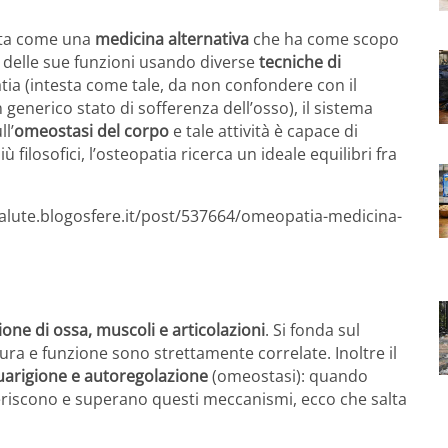
nita come una
medicina alternativa
che ha come scopo
 delle sue funzioni usando diverse
tecniche di
atia (intesta come tale, da non confondere con il
 generico stato di sofferenza dell’osso), il sistema
l’
omeostasi del corpo
e tale attività è capace di
 filosofici, l’osteopatia ricerca un ideale equilibri fra
salute.blogosfere.it/post/537664/omeopatia-medicina-
one di ossa, muscoli e articolazioni
. Si fonda sul
tura e funzione sono strettamente correlate. Inoltre il
arigione e autoregolazione
(omeostasi): quando
feriscono e superano questi meccanismi, ecco che salta