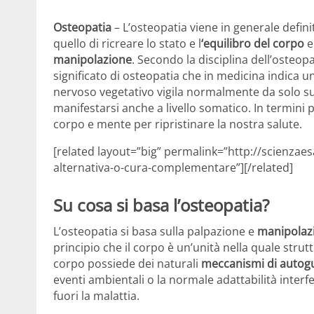
Osteopatia
– L’osteopatia viene in generale defi
quello di ricreare lo stato e l
‘equilibro del corpo
e
manipolazione
. Secondo la disciplina dell’osteop
significato di osteopatia che in medicina indica un
nervoso vegetativo vigila normalmente da solo sul
manifestarsi anche a livello somatico. In termini più
corpo e mente per ripristinare la nostra salute.
[related layout=”big” permalink=”http://scienzae
alternativa-o-cura-complementare”][/related]
Su cosa si basa l’osteopatia?
L’osteopatia si basa sulla palpazione e
manipolazi
principio che il corpo è un’unità nella quale strut
corpo possiede dei naturali
meccanismi di autogu
eventi ambientali o la normale adattabilità inter
fuori la malattia.