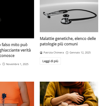
Malattie genetiche, elenco delle
patologie più comuni
 falso mito può
gghiacciante verità
Patrizia Chimera
Gennaio 12, 2025
 conosce
Leggi di più
a
Novembre 1, 2025