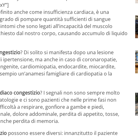
xY”]
definito anche come insufficienza cardiaca, è una
n grado di pompare quantità sufficienti di sangue
intomi che sono legati all’incapacità del muscolo
richiesto dal nostro corpo, causando accumulo di liquido
ngestizio
? Di solito si manifesta dopo una lesione
 di ipertensione, ma anche in caso di coronaropatie,
congenite, cardiomiopatia, endocardite, miocardite,
 esempio un’anamesi famigliare di cardiopatia o la
diaco congestizio
? I segnali non sono sempre molto
tologie e ci sono pazienti che nelle prime fasi non
fficoltà a respirare, gonfiore a gambe e piedi,
nale, dolore addominale, perdita di appetito, tosse,
anche perdita di memoria.
zio
possono essere diversi: innanzitutto il paziente