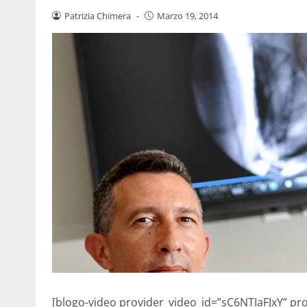
Patrizia Chimera
-
Marzo 19, 2014
[blogo-video provider_video_id=”sC6NTIaFJxY” p