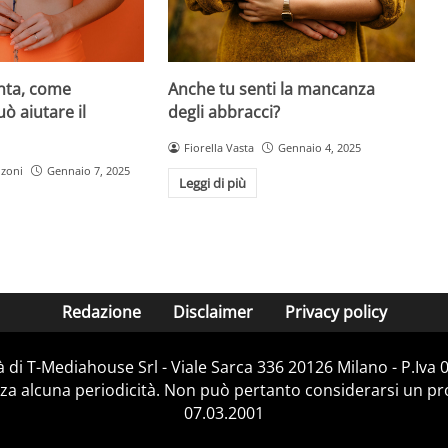
Anche tu senti la mancanza
enta, come
degli abbracci?
ò aiutare il
Fiorella Vasta
Gennaio 4, 2025
nzoni
Gennaio 7, 2025
Leggi di più
Redazione
Disclaimer
Privacy policy
 di T-Mediahouse Srl - Viale Sarca 336 20126 Milano - P.Iva
za alcuna periodicità. Non può pertanto considerarsi un prod
07.03.2001