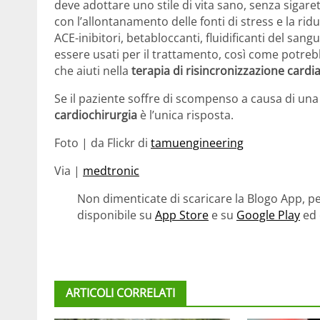
deve adottare uno stile di vita sano, senza sigare
con l’allontanamento delle fonti di stress e la r
ACE-inibitori, betabloccanti, fluidificanti del san
essere usati per il trattamento, così come potrebb
che aiuti nella
terapia di risincronizzazione cardi
Se il paziente soffre di scompenso a causa di una d
cardiochirurgia
è l’unica risposta.
Foto | da Flickr di
tamuengineering
Via |
medtronic
Non dimenticate di scaricare la Blogo App, pe
disponibile su
App Store
e su
Google Play
ed 
ARTICOLI CORRELATI