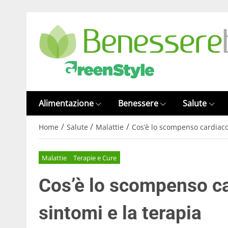
Alimentazione
Benessere
Salute
/
/
/
Home
Salute
Malattie
Cos’è lo scompenso cardiaco 
Malattie
Terapie e Cure
Cos’è lo scompenso ca
sintomi e la terapia