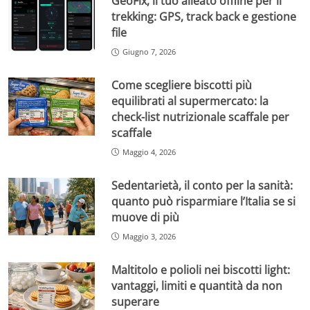
GeoFix, il tuo alleato offline per il
trekking: GPS, track back e gestione
file
Giugno 7, 2026
Come scegliere biscotti più
equilibrati al supermercato: la
check-list nutrizionale scaffale per
scaffale
Maggio 4, 2026
Sedentarietà, il conto per la sanità:
quanto può risparmiare l’Italia se si
muove di più
Maggio 3, 2026
Maltitolo e polioli nei biscotti light:
vantaggi, limiti e quantità da non
superare