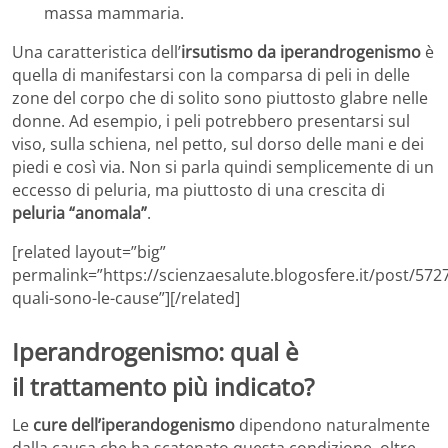
massa mammaria.
Una caratteristica dell’
irsutismo da iperandrogenismo
è
quella di manifestarsi con la comparsa di peli in delle
zone del corpo che di solito sono piuttosto glabre nelle
donne. Ad esempio, i peli potrebbero presentarsi sul
viso, sulla schiena, nel petto, sul dorso delle mani e dei
piedi e così via. Non si parla quindi semplicemente di un
eccesso di peluria, ma piuttosto di una crescita di
peluria “anomala”
.
[related layout=”big”
permalink=”https://scienzaesalute.blogosfere.it/post/572
quali-sono-le-cause”][/related]
Iperandrogenismo: qual è
il trattamento più indicato?
Le
cure dell’iperandogenismo
dipendono naturalmente
dalla causa che ha scatenato questa condizione, oltre