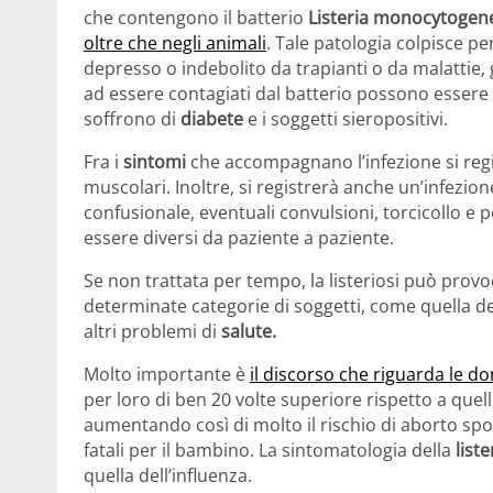
che contengono il batterio
Listeria monocytogen
oltre che negli animali
. Tale patologia colpisce p
depresso o indebolito da trapianti o da malattie, 
ad essere contagiati dal batterio possono essere 
soffrono di
diabete
e i soggetti sieropositivi.
Fra i
sintomi
che accompagnano l’infezione si regi
muscolari. Inoltre, si registrerà anche un’infezio
confusionale, eventuali convulsioni, torcicollo e 
essere diversi da paziente a paziente.
Se non trattata per tempo, la listeriosi può prov
determinate categorie di soggetti, come quella de
altri problemi di
salute.
Molto importante è
il discorso che riguarda le d
per loro di ben 20 volte superiore rispetto a que
aumentando così di molto il rischio di aborto sp
fatali per il bambino. La sintomatologia della
liste
quella dell’influenza.