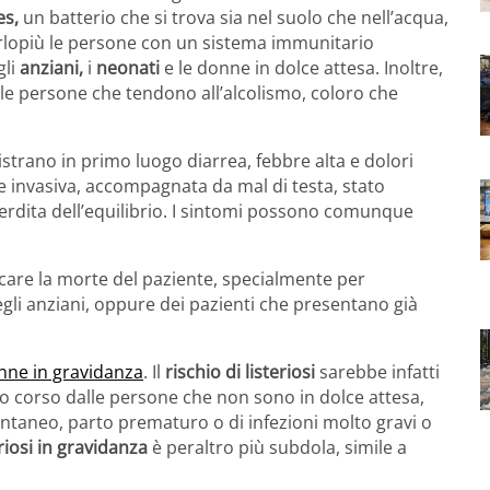
es,
un batterio che si trova sia nel suolo che nell’acqua,
erlopiù le persone con un sistema immunitario
gli
anziani,
i
neonati
e le donne in dolce attesa. Inoltre,
le persone che tendono all’alcolismo, coloro che
strano in primo luogo diarrea, febbre alta e dolori
ne invasiva, accompagnata da mal di testa, stato
perdita dell’equilibrio. I sintomi possono comunque
ocare la morte del paziente, specialmente per
gli anziani, oppure dei pazienti che presentano già
onne in gravidanza
. Il
rischio di listeriosi
sarebbe infatti
llo corso dalle persone che non sono in dolce attesa,
ontaneo, parto prematuro o di infezioni molto gravi o
riosi in gravidanza
è peraltro più subdola, simile a