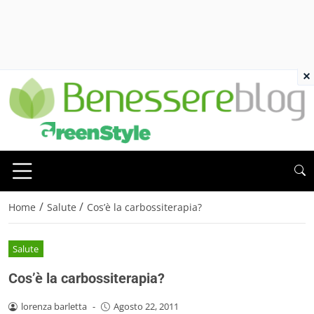
×
/
/
Home
Salute
Cos’è la carbossiterapia?
Salute
Cos’è la carbossiterapia?
lorenza barletta
-
Agosto 22, 2011