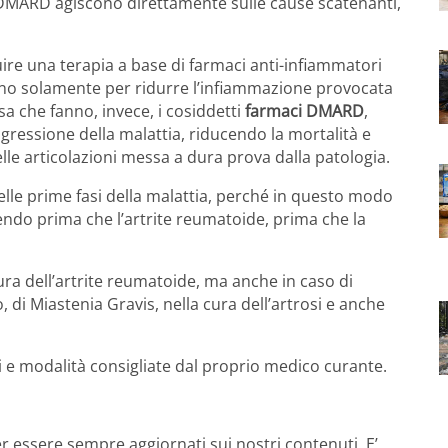
i DMARD agiscono direttamente sulle cause scatenanti,
uire una terapia a base di farmaci anti-infiammatori
vono solamente per ridurre l’infiammazione provocata
a che fanno, invece, i cosiddetti
farmaci DMARD
,
ogressione della malattia, riducendo la mortalità e
elle articolazioni messa a dura prova dalla patologia.
elle prime fasi della malattia, perché in questo modo
endo prima che l’artrite reumatoide, prima che la
ra dell’artrite reumatoide, ma anche in caso di
 di Miastenia Gravis, nella cura dell’artrosi e anche
e modalità consigliate dal proprio medico curante.
r essere sempre aggiornati sui nostri contenuti. E’