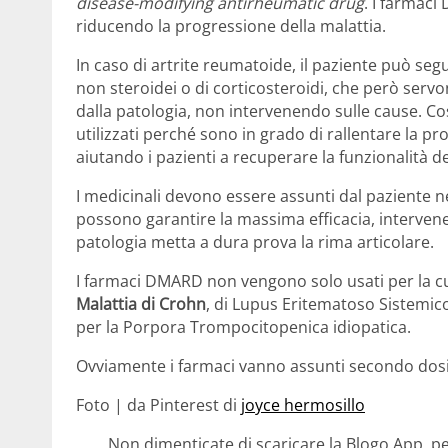
disease-modifying antirheumatic drug
. I farmac
riducendo la progressione della malattia.
In caso di artrite reumatoide, il paziente può seg
non steroidei o di corticosteroidi, che però ser
dalla patologia, non intervenendo sulle cause. Cos
utilizzati perché sono in grado di rallentare la pr
aiutando i pazienti a recuperare la funzionalità d
I medicinali devono essere assunti dal paziente n
possono garantire la massima efficacia, interven
patologia metta a dura prova la rima articolare.
I farmaci DMARD non vengono solo usati per la cu
Malattia di Crohn
, di Lupus Eritematoso Sistemico,
per la Porpora Trompocitopenica idiopatica.
Ovviamente i farmaci vanno assunti secondo dosi 
Foto | da Pinterest di
joyce hermosillo
Non dimenticate di scaricare la Blogo App, pe