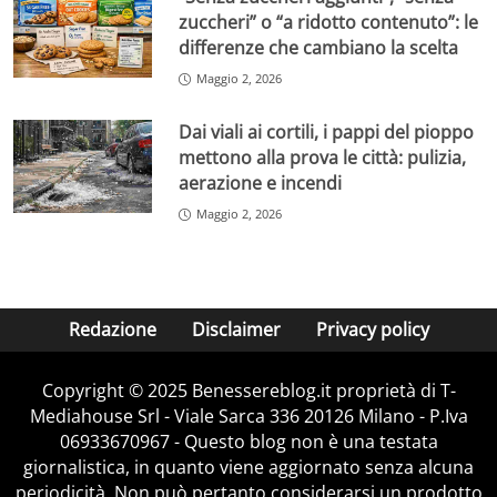
zuccheri” o “a ridotto contenuto”: le
differenze che cambiano la scelta
Maggio 2, 2026
Dai viali ai cortili, i pappi del pioppo
mettono alla prova le città: pulizia,
aerazione e incendi
Maggio 2, 2026
Redazione
Disclaimer
Privacy policy
Copyright © 2025 Benessereblog.it proprietà di T-
Mediahouse Srl - Viale Sarca 336 20126 Milano - P.Iva
06933670967 - Questo blog non è una testata
giornalistica, in quanto viene aggiornato senza alcuna
periodicità. Non può pertanto considerarsi un prodotto