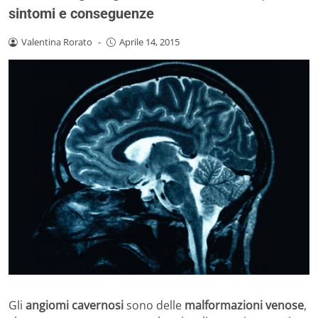
sintomi e conseguenze
Valentina Rorato
-
Aprile 14, 2015
Gli
angiomi cavernosi
sono delle
malformazioni venose
,