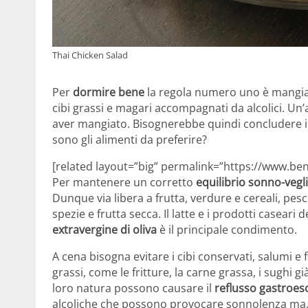
Thai Chicken Salad
Per
dormire bene
la regola numero uno è mangia
cibi grassi e magari accompagnati da alcolici. Un
aver mangiato. Bisognerebbe quindi concludere il 
sono gli alimenti da preferire?
[related layout=”big” permalink=”https://www.ben
Per mantenere un corretto
equilibrio sonno-vegl
Dunque via libera a frutta, verdure e cereali, pesc
spezie e frutta secca. Il latte e i prodotti casea
extravergine di oliva
è il principale condimento.
A cena bisogna evitare i cibi conservati, salumi e fo
grassi, come le fritture, la carne grassa, i sughi già
loro natura possono causare il
reflusso gastroes
alcoliche che possono provocare sonnolenza ma,