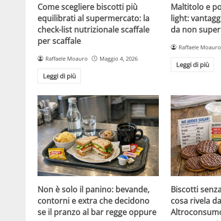
Come scegliere biscotti più
Maltitolo e pol
equilibrati al supermercato: la
light: vantagg
check-list nutrizionale scaffale
da non super
per scaffale
Raffaele Moauro
Raffaele Moauro
Maggio 4, 2026
Leggi di più
Leggi di più
Non è solo il panino: bevande,
Biscotti senz
contorni e extra che decidono
cosa rivela da
se il pranzo al bar regge oppure
Altroconsumo