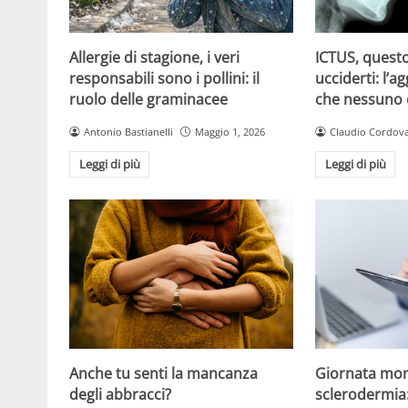
Allergie di stagione, i veri
ICTUS, questo
responsabili sono i pollini: il
ucciderti: l’a
ruolo delle graminacee
che nessuno
Antonio Bastianelli
Maggio 1, 2026
Claudio Cordov
Leggi di più
Leggi di più
Anche tu senti la mancanza
Giornata mon
degli abbracci?
sclerodermia