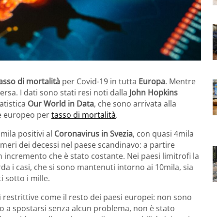
asso di mortalità
per Covid-19 in tutta
Europa
. Mentre
rsa. I dati sono stati resi noti dalla
John Hopkins
tatistica
Our World in Data
, che sono arrivata alla
se europeo per
tasso di mortalità
.
mila positivi al
Coronavirus in Svezia
, con quasi 4mila
umeri dei decessi nel paese scandinavo: a partire
n incremento che è stato costante. Nei paesi limitrofi la
da i casi, che si sono mantenuti intorno ai 10mila, sia
 sotto i mille.
 restrittive come il resto dei paesi europei: non sono
uato a spostarsi senza alcun problema, non è stato