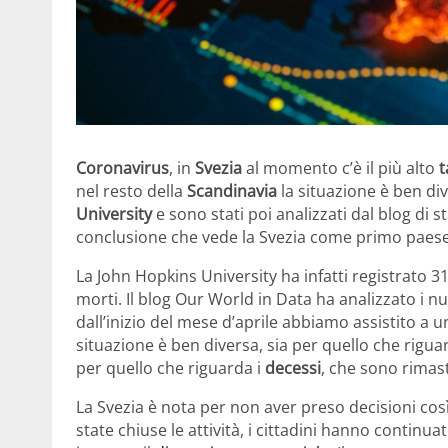
Coronavirus
, in
Svezia
al momento c’è il più alto
t
nel resto della
Scandinavia
la situazione è ben dive
University
e sono stati poi analizzati dal blog di s
conclusione che vede la Svezia come primo pae
La John Hopkins University ha infatti registrato 31
morti. Il blog Our World in Data ha analizzato i n
dall’inizio del mese d’aprile abbiamo assistito a u
situazione è ben diversa, sia per quello che riguar
per quello che riguarda i
decessi
, che sono rimasti
La Svezia è nota per non aver preso decisioni così
state chiuse le attività, i cittadini hanno contin