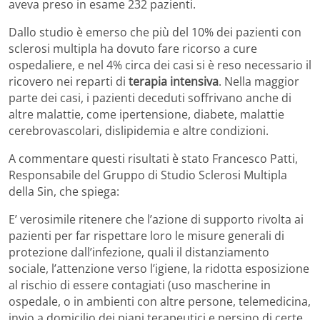
aveva preso in esame 232 pazienti.
Dallo studio è emerso che più del 10% dei pazienti con
sclerosi multipla ha dovuto fare ricorso a cure
ospedaliere, e nel 4% circa dei casi si è reso necessario il
ricovero nei reparti di
terapia intensiva
. Nella maggior
parte dei casi, i pazienti deceduti soffrivano anche di
altre malattie, come ipertensione, diabete, malattie
cerebrovascolari, dislipidemia e altre condizioni.
A commentare questi risultati è stato Francesco Patti,
Responsabile del Gruppo di Studio Sclerosi Multipla
della Sin, che spiega:
E’ verosimile ritenere che l’azione di supporto rivolta ai
pazienti per far rispettare loro le misure generali di
protezione dall’infezione, quali il distanziamento
sociale, l’attenzione verso l’igiene, la ridotta esposizione
al rischio di essere contagiati (uso mascherine in
ospedale, o in ambienti con altre persone, telemedicina,
invio a domicilio dei piani terapeutici e persino di certe