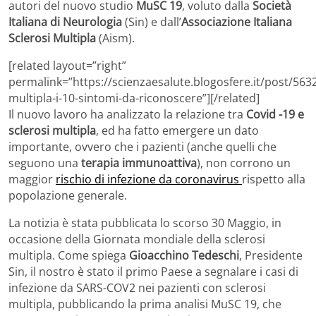
autori del nuovo studio
MuSC 19
, voluto dalla
Società
Italiana di Neurologia
(Sin) e dall’
Associazione Italiana
Sclerosi Multipla
(Aism).
[related layout=”right”
permalink=”https://scienzaesalute.blogosfere.it/post/5632
multipla-i-10-sintomi-da-riconoscere”][/related]
Il nuovo lavoro ha analizzato la relazione tra
Covid -19 e
sclerosi multipla
, ed ha fatto emergere un dato
importante, ovvero che i pazienti (anche quelli che
seguono una
terapia immunoattiva
), non corrono un
maggior
rischio di infezione da coronavirus
rispetto alla
popolazione generale.
La notizia è stata pubblicata lo scorso 30 Maggio, in
occasione della Giornata mondiale della sclerosi
multipla. Come spiega
Gioacchino Tedeschi
, Presidente
Sin, il nostro è stato il primo Paese a segnalare i casi di
infezione da SARS-COV2 nei pazienti con sclerosi
multipla, pubblicando la prima analisi MuSC 19, che