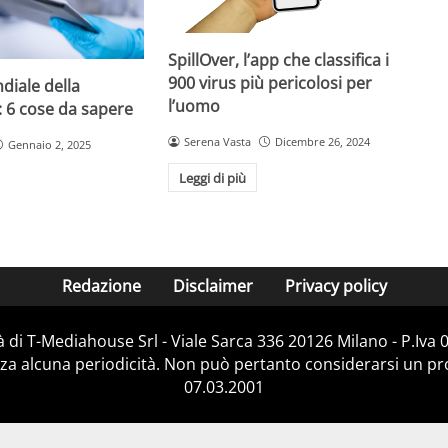
SpillOver, l’app che classifica i
900 virus più pericolosi per
diale della
l’uomo
: 6 cose da sapere
Serena Vasta
Dicembre 26, 2024
Gennaio 2, 2025
Leggi di più
Redazione
Disclaimer
Privacy policy
 di T-Mediahouse Srl - Viale Sarca 336 20126 Milano - P.Iva
za alcuna periodicità. Non può pertanto considerarsi un prod
07.03.2001