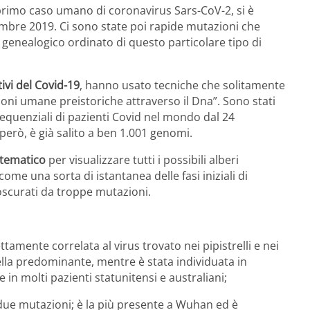
l primo caso umano di coronavirus Sars-CoV-2, si è
icembre 2019. Ci sono state poi rapide mutazioni che
 genealogico ordinato di questo particolare tipo di
ivi del Covid-19
, hanno usato tecniche che solitamente
ni umane preistoriche attraverso il Dna”. Sono stati
equenziali di pazienti Covid nel mondo dal 24
rò, è già salito a ben 1.001 genomi.
tematico
per visualizzare tutti i possibili alberi
ome una sorta di istantanea delle fasi iniziali di
oscurati da troppe mutazioni.
ettamente correlata al virus trovato nei pipistrelli e nei
lla predominante, mentre è stata individuata in
in molti pazienti statunitensi e australiani;
 due mutazioni; è la più presente a Wuhan ed è