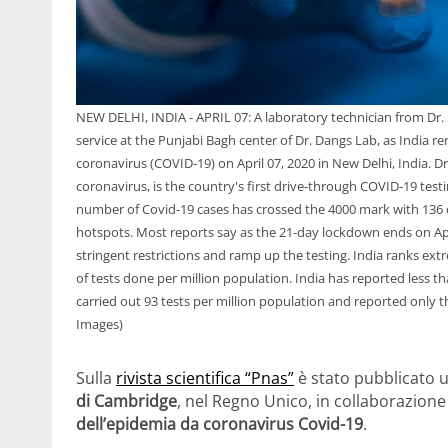
NEW DELHI, INDIA - APRIL 07: A laboratory technician from Dr. 
service at the Punjabi Bagh center of Dr. Dangs Lab, as India
coronavirus (COVID-19) on April 07, 2020 in New Delhi, India. Dr
coronavirus, is the country's first drive-through COVID-19 te
number of Covid-19 cases has crossed the 4000 mark with 136 
hotspots. Most reports say as the 21-day lockdown ends on Ap
stringent restrictions and ramp up the testing. India ranks ext
of tests done per million population. India has reported less th
carried out 93 tests per million population and reported only 
Images)
Sulla
rivista scientifica “Pnas”
è stato pubblicato
di Cambridge
, nel Regno Unico, in collaborazione 
dell’epidemia da coronavirus Covid-19
.