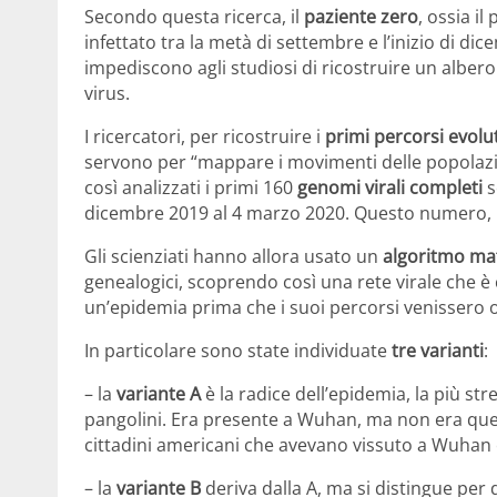
Secondo questa ricerca, il
paziente zero
, ossia i
infettato tra la metà di settembre e l’inizio di d
impediscono agli studiosi di ricostruire un albero
virus.
I ricercatori, per ricostruire i
primi percorsi evolut
servono per “mappare i movimenti delle popolazio
così analizzati i primi 160
genomi virali completi
s
dicembre 2019 al 4 marzo 2020. Questo numero, pe
Gli scienziati hanno allora usato un
algoritmo ma
genealogici, scoprendo così una rete virale che è c
un’epidemia prima che i suoi percorsi venissero 
In particolare sono state individuate
tre varianti
:
– la
variante A
è la radice dell’epidemia, la più str
pangolini. Era presente a Wuhan, ma non era que
cittadini americani che avevano vissuto a Wuhan e 
– la
variante B
deriva dalla A, ma si distingue per