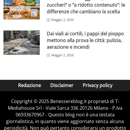
zuccheri” o “a ridotto contenuto”: le
differenze che cambiano la scelta
Maggio 2, 2026
Dai viali ai cortili, i pappi del pioppo
mettono alla prova le città: pulizia,
aerazione e incendi
Maggio 2, 2026
Redazione
Disclaimer
Privacy policy
Copyright © 2025 Benessereblog.it proprietà di T-
Mediahouse Srl - Viale Sarca 336 20126 Milano - P.Iva
06933670967 - Questo blog non è una testata
giornalistica, in quanto viene aggiornato senza alcuna
periodicità. Non può pertanto considerarsi un prodotto