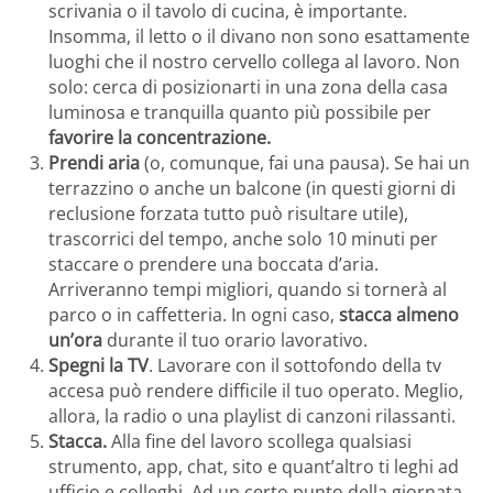
scrivania o il tavolo di cucina, è importante.
Insomma, il letto o il divano non sono esattamente
luoghi che il nostro cervello collega al lavoro. Non
solo: cerca di posizionarti in una zona della casa
luminosa e tranquilla quanto più possibile per
favorire la concentrazione.
Prendi aria
(o, comunque, fai una pausa). Se hai un
terrazzino o anche un balcone (in questi giorni di
reclusione forzata tutto può risultare utile),
trascorrici del tempo, anche solo 10 minuti per
staccare o prendere una boccata d’aria.
Arriveranno tempi migliori, quando si tornerà al
parco o in caffetteria. In ogni caso,
stacca almeno
un’ora
durante il tuo orario lavorativo.
Spegni la TV
. Lavorare con il sottofondo della tv
accesa può rendere difficile il tuo operato. Meglio,
allora, la radio o una playlist di canzoni rilassanti.
Stacca.
Alla fine del lavoro scollega qualsiasi
strumento, app, chat, sito e quant’altro ti leghi ad
ufficio e colleghi. Ad un certo punto della giornata