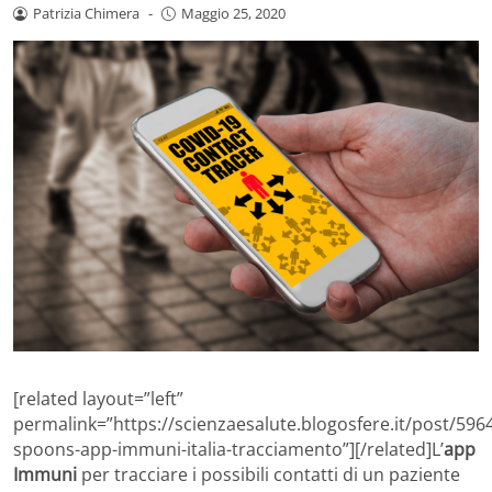
Patrizia Chimera
-
Maggio 25, 2020
[related layout=”left”
permalink=”https://scienzaesalute.blogosfere.it/post/59
spoons-app-immuni-italia-tracciamento”][/related]L’
app
Immuni
per tracciare i possibili contatti di un paziente