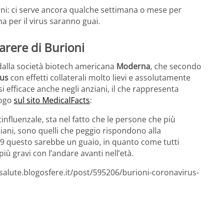
oni: ci serve ancora qualche settimana o mese per
a per il virus saranno guai.
parere di Burioni
 dalla società biotech americana
Moderna
, che secondo
rus
con effetti collaterali molto lievi e assolutamente
si efficace anche negli anziani, il che rappresenta
logo
sul sito MedicalFacts
:
tinfluenzale, sta nel fatto che le persone che più
iani, sono quelli che peggio rispondono alla
19 questo sarebbe un guaio, in quanto come tutti
ù gravi con l’andare avanti nell’età.
esalute.blogosfere.it/post/595206/burioni-coronavirus-