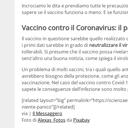
Incrociamo le dita e prendiamo tutte le precauzi
sapere se il vaccino funziona o meno. E se funzion
Vaccino contro il Coronavirus: il 
Il vaccino in questione sarebbe quello realizzato
i primi dati sarebbe in grado di
neutralizzare il vi
tollerabili. Si presume che il vaccino possa rivelar
senz’altro una buona notizia, come spiega il viro
Un problema di molti vaccini, tra i quali quello an
avrebbero bisogno della protezione, come gli anz
vaccinazione. Nel caso del vaccino contro Covid-
sapete le conseguenze dell’infezione sono molto pi
[related layout=”big” permalink=”https://scienza
niente-panico”][/related]
via |
Il Messaggero
Foto di
Alexas_Fotos
da
Pixabay