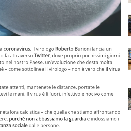
da
coronavirus
, il virologo
Roberto Burioni
lancia un
 lo fa attraverso
Twitter
, dove proprio pochissimi giorni
to nel nostro Paese, un’evoluzione che desta molta
è – come sottolinea il virologo – non è vero che
il virus
ate attenti, mantenete le distanze, portate le
evi le mani. Il virus è lì fuori, infettivo e nocivo come
etafora calcistica – che quella che stiamo affrontando
ere,
purché non abbassiamo la guardia
e indossiamo i
tanza sociale
dalle persone.