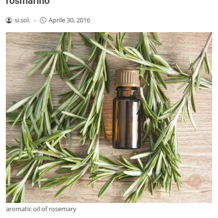
rosmarino
si.sol.
-
Aprile 30, 2016
aromatic oil of rosemary