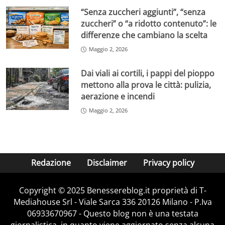
“Senza zuccheri aggiunti”, “senza
zuccheri” o “a ridotto contenuto”: le
differenze che cambiano la scelta
Maggio 2, 2026
Dai viali ai cortili, i pappi del pioppo
mettono alla prova le città: pulizia,
aerazione e incendi
Maggio 2, 2026
Redazione
Disclaimer
Privacy policy
Copyright © 2025 Benessereblog.it proprietà di T-
Mediahouse Srl - Viale Sarca 336 20126 Milano - P.Iva
06933670967 - Questo blog non è una testata