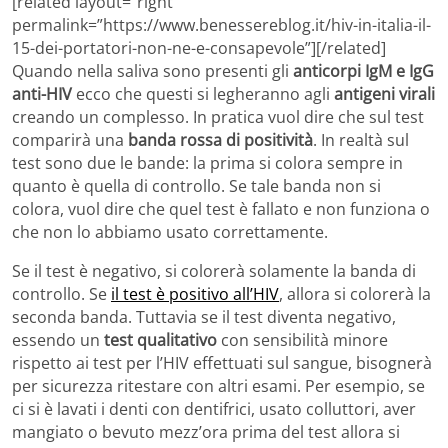
[related layout=”right”
permalink=”https://www.benessereblog.it/hiv-in-italia-il-
15-dei-portatori-non-ne-e-consapevole”][/related]
Quando nella saliva sono presenti gli
anticorpi IgM e IgG
anti-HIV
ecco che questi si legheranno agli
antigeni virali
creando un complesso. In pratica vuol dire che sul test
comparirà una
banda rossa di positività
. In realtà sul
test sono due le bande: la prima si colora sempre in
quanto è quella di controllo. Se tale banda non si
colora, vuol dire che quel test è fallato e non funziona o
che non lo abbiamo usato correttamente.
Se il test è negativo, si colorerà solamente la banda di
controllo. Se
il test è positivo all’HIV
, allora si colorerà la
seconda banda. Tuttavia se il test diventa negativo,
essendo un
test qualitativo
con sensibilità minore
rispetto ai test per l’HIV effettuati sul sangue, bisognerà
per sicurezza ritestare con altri esami. Per esempio, se
ci si è lavati i denti con dentifrici, usato colluttori, aver
mangiato o bevuto mezz’ora prima del test allora si