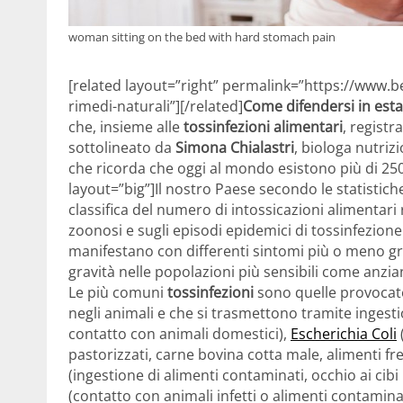
woman sitting on the bed with hard stomach pain
[related layout=”right” permalink=”https://www.be
rimedi-naturali”][/related]
Come difendersi in estat
che, insieme alle
tossinfezioni alimentari
, regist
sottolineato da
Simona Chialastri
, biologa nutrizi
che ricorda che oggi al mondo esistono più di 250 
layout=”big”]Il nostro Paese secondo le statisti
classifica del numero di intossicazioni alimentari 
zoonosi e sugli episodi epidemici di tossinfezione
manifestano con differenti sintomi più o meno g
gravità nelle popolazioni più sensibili come anzia
Le più comuni
tossinfezioni
sono quelle provoca
negli animali e che si trasmettono tramite ingesti
contatto con animali domestici),
Escherichia Coli
pastorizzati, carne bovina cotta male, alimenti fre
(ingestione di alimenti contaminati, occhio ai cibi
(contatto con animali infetti o alimenti contaminat