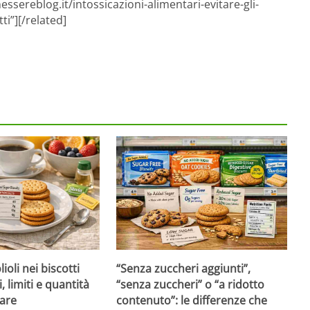
ssereblog.it/intossicazioni-alimentari-evitare-gli-
ti”][/related]
ioli nei biscotti
“Senza zuccheri aggiunti”,
i, limiti e quantità
“senza zuccheri” o “a ridotto
are
contenuto”: le differenze che