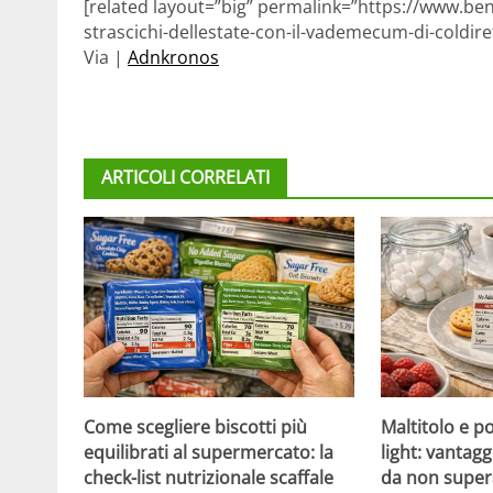
[related layout=”big” permalink=”https://www.bene
strascichi-dellestate-con-il-vademecum-di-coldiret
Via |
Adnkronos
ARTICOLI CORRELATI
Come scegliere biscotti più
Maltitolo e pol
equilibrati al supermercato: la
light: vantagg
check-list nutrizionale scaffale
da non super