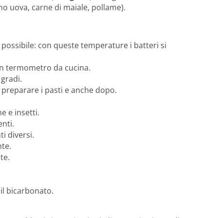
ono uova, carne di maiale, pollame).
po possibile: con queste temperature i batteri si
un termometro da cucina.
 gradi.
 preparare i pasti e anche dopo.
e e insetti.
enti.
i diversi.
nte.
te.
il bicarbonato.