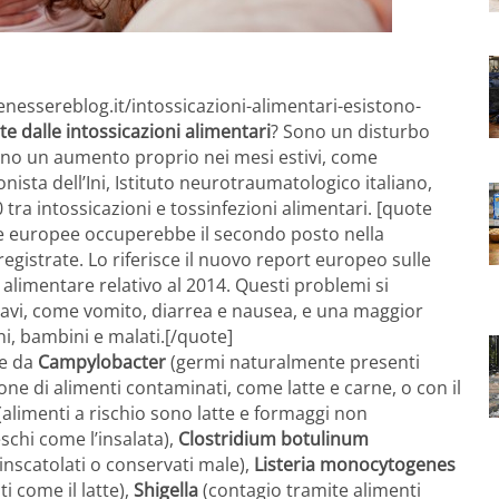
nessereblog.it/intossicazioni-alimentari-esistono-
e dalle intossicazioni alimentari
? Sono un disturbo
rano un aumento proprio nei mesi estivi, come
onista dell’Ini, Istituto neurotraumatologico italiano,
tra intossicazioni e tossinfezioni alimentari. [quote
che europee occuperebbe il secondo posto nella
registrate. Lo riferisce il nuovo report europeo sulle
 alimentare relativo al 2014. Questi problemi si
ravi, come vomito, diarrea e nausea, e una maggior
ni, bambini e malati.[/quote]
te da
Campylobacter
(germi naturalmente presenti
one di alimenti contaminati, come latte e carne, o con il
(alimenti a rischio sono latte e formaggi non
schi come l’insalata),
Clostridium botulinum
 inscatolati o conservati male),
Listeria monocytogenes
i come il latte),
Shigella
(contagio tramite alimenti