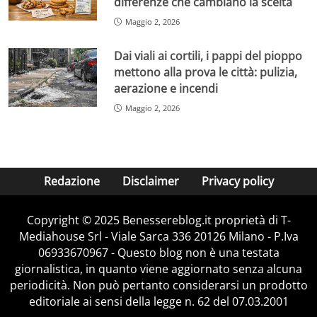
differenze che cambiano la scelta
Maggio 2, 2026
Dai viali ai cortili, i pappi del pioppo
mettono alla prova le città: pulizia,
aerazione e incendi
Maggio 2, 2026
Redazione
Disclaimer
Privacy policy
Copyright © 2025 Benessereblog.it proprietà di T-
Mediahouse Srl - Viale Sarca 336 20126 Milano - P.Iva
06933670967 - Questo blog non è una testata
giornalistica, in quanto viene aggiornato senza alcuna
periodicità. Non può pertanto considerarsi un prodotto
editoriale ai sensi della legge n. 62 del 07.03.2001