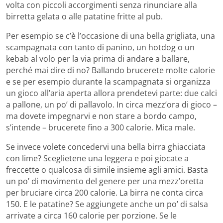
volta con piccoli accorgimenti senza rinunciare alla
birretta gelata o alle patatine fritte al pub.
Per esempio se c’è l’occasione di una bella grigliata, una
scampagnata con tanto di panino, un hotdog o un
kebab al volo per la via prima di andare a ballare,
perché mai dire di no? Ballando brucerete molte calorie
e se per esempio durante la scampagnata si organizza
un gioco all’aria aperta allora prendetevi parte: due calci
a pallone, un po’ di pallavolo. In circa mezz’ora di gioco –
ma dovete impegnarvi e non stare a bordo campo,
s’intende – brucerete fino a 300 calorie. Mica male.
Se invece volete concedervi una bella birra ghiacciata
con lime? Sceglietene una leggera e poi giocate a
freccette o qualcosa di simile insieme agli amici. Basta
un po’ di movimento del genere per una mezz’oretta
per bruciare circa 200 calorie. La birra ne conta circa
150. E le patatine? Se aggiungete anche un po’ di salsa
arrivate a circa 160 calorie per porzione. Se le