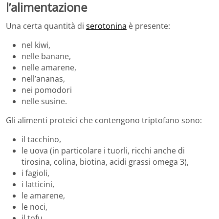
l’alimentazione
Una certa quantità di
serotonina
è presente:
nel kiwi,
nelle banane,
nelle amarene,
nell’ananas,
nei pomodori
nelle susine.
Gli alimenti proteici che contengono triptofano sono:
il tacchino,
le uova (in particolare i tuorli, ricchi anche di
tirosina, colina, biotina, acidi grassi omega 3),
i fagioli,
i latticini,
le amarene,
le noci,
il tofu,