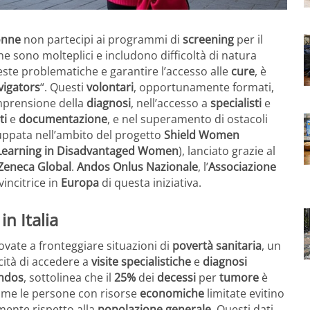
onne
non partecipi ai programmi di
screening
per il
ne sono molteplici e includono difficoltà di natura
este problematiche e garantire l’accesso alle
cure
, è
vigators
“. Questi
volontari
, opportunamente formati,
mprensione della
diagnosi
, nell’accesso a
specialisti
e
ti
e
documentazione
, e nel superamento di ostacoli
iluppata nell’ambito del progetto
Shield Women
 Learning in Disadvantaged Women
), lanciato grazie al
Zeneca Global
.
Andos Onlus Nazionale
, l’
Associazione
 vincitrice in
Europa
di questa iniziativa.
in Italia
rovate a fronteggiare situazioni di
povertà sanitaria
, un
cità di accedere a
visite specialistiche
e
diagnosi
ndos
, sottolinea che il
25%
dei
decessi
per
tumore
è
ome le persone con risorse
economiche
limitate evitino
mente rispetto alla
popolazione generale
. Questi dati