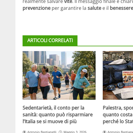
realmente salvare
vite
. Il messaggio finale è chi
prevenzione
per garantire la
salute
e il
benesser
ARTICOLI CORRELATI
Sedentarietà, il conto per la
Palestra, spo
sanità: quanto può risparmiare
quanto costa 
l’Italia se si muove di più
perché lo Sta
Antonio Bastianelli
Maggio 3, 2026
Antonio Bastiane