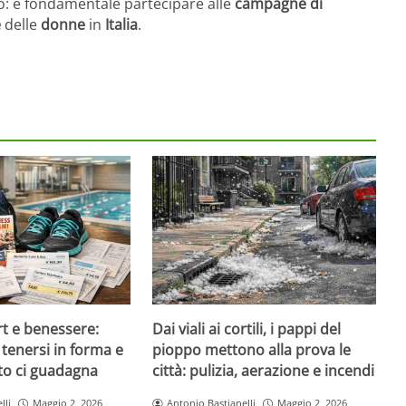
aro: è fondamentale partecipare alle
campagne di
e
delle
donne
in
Italia
.
rt e benessere:
Dai viali ai cortili, i pappi del
tenersi in forma e
pioppo mettono alla prova le
to ci guadagna
città: pulizia, aerazione e incendi
lli
Maggio 2, 2026
Antonio Bastianelli
Maggio 2, 2026