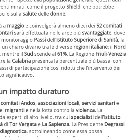
venti mirati, come il progetto
Shield
, che potrebbe
ci e sulla
salute
delle
donne
.
à a
maggio
e coinvolgerà almeno dieci dei
52
comitati
ontari
sarà effettuata nelle aree più
svantaggiate
, dove
il monitoraggio
Passi
dell’
Istituto Superiore di Sanità
, la
un chiaro divario tra le diverse
regioni italiane
: il
Nord
, mentre il
Sud
scende al
61%
. La Regione
Friuli-Venezia
tre la
Calabria
presenta la percentuale più bassa, con
ssi di partecipazione così ridotti che l’intervento dei
significativo.
 un impatto duraturo
i
comitati Andos
,
associazioni locali
,
servizi sanitari
e
dei
migranti
e nella lotta contro la
violenza
. La
 esperti di alto livello, tra cui
specialisti
dell’
Istituto
tà
di
Tor Vergata
e
La Sapienza
. La Presidente
Degrassi
 diagnostica
, sottolineando come essa possa