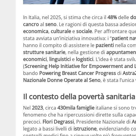
In Italia, nel 2025, si stima che circa il
48%
delle
d
cancro
al
seno
. Le ragioni di questa bassa adesio
economica
,
culturale
e
sociale
. Per affrontare qu
stata avviata un’iniziativa innovativa: i “
patient na
hanno il compito di assistere le
pazienti
nella co
strutture sanitarie
, nella gestione di
appuntamen
economici
,
linguistici
e
logistici
. L’idea è stata sv
(
Screening Help Initiative for Empowerment and
bando
Powering Breast Cancer Progress
di
Astra
Nazionale Donne Operate al Seno
, è stata l’unica
Il contesto della povertà sanitaria 
Nel
2023
, circa
430mila
famiglie
italiane si sono t
fenomeno che ha ripercussioni dirette sulla capa
precoci.
Flori Degrassi
, Presidente Nazionale di
A
legato a bassi livelli di
istruzione
, evidenziando c
controlli medici fino a cinque volte più frequente