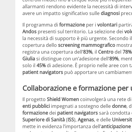
allarmanti rendono evidente la necessità di inter
avere un impatto significativo sulle
diagnosi
preco
Il programma di
formazione
per i
volontari
partir
Andos
presenti sul territorio. La selezione dei
vol
la necessità di supporto è più urgente. Secondo 
copertura dello
screening mammografico
mostra 
registra una copertura dell’
83%
, il
Centro
del
78%
Giulia
si distingue con un’adesione dell’
89%
, men
solo il
45%
di adesione. È proprio nelle aree con ta
patient navigators
può apportare un cambiamento 
Collaborazione e formazione per
Il progetto
Shield Women
coinvolgerà una rete d
enti pubblici
impegnati a sostegno delle
donne
, 
formazione
dei
patient navigators
sarà condotta da
Superiore di Sanità
(
ISS
),
Agenas
, e delle
Universi
mette in evidenza l’importanza dell’
anticipazione