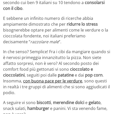
secondo cui ben 9 italiani su 10 tendono a
consolarsi
con il cibo
.
E sebbene un infinito numero di ricerche abbia
ampiamente dimostrato che per
ridurre lo stress
bisognerebbe optare per alimenti come le verdure o la
cioccolata fondente, noi italiani preferiamo
decisamente “
razzolare male
”.
In che senso? Semplice! Fra i cibi da mangiare quando si
è nervosi primeggia innanzitutto la pizza. Non siete
affatto sorpresi, non è vero? Al secondo posto dei
comfort food più gettonati vi sono
cioccolato e
cioccolatini
, seguiti poi dalle
patatine
e dai
pop corn
.
Insomma,
con buona pace per le verdure
, sono questi
in realtà i tre gruppi di alimenti che si sono aggiudicati il
podio.
A seguire vi sono
biscotti
,
merendine dolci
e
gelato
,
snack salati,
hamburger
e panini. Vi sta venendo fame,