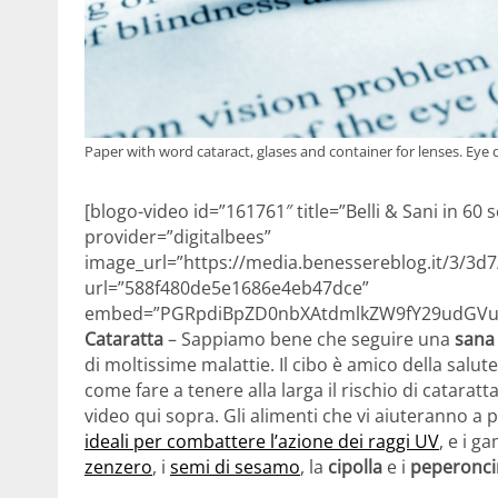
Paper with word cataract, glases and container for lenses. Eye 
[blogo-video id=”161761″ title=”Belli & Sani in 60 
provider=”digitalbees”
image_url=”https://media.benessereblog.it/3/
url=”588f480de5e1686e4eb47dce”
embed=”PGRpdiBpZD0nbXAtdmlkZW9fY29udGVud
Cataratta
– Sappiamo bene che seguire una
sana
di moltissime malattie. Il cibo è amico della salute
come fare a tenere alla larga il rischio di catarat
video qui sopra. Gli alimenti che vi aiuteranno a 
ideali per combattere l’azione dei raggi UV
, e i g
zenzero
, i
semi di sesamo
, la
cipolla
e i
peperonci