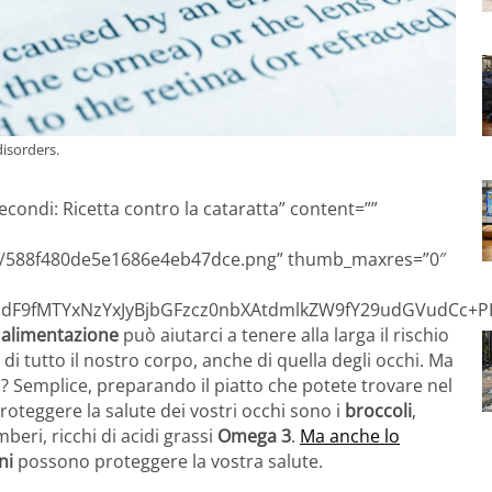
disorders.
secondi: Ricetta contro la cataratta” content=””
3d7/588f480de5e1686e4eb47dce.png” thumb_maxres=”0″
F9fMTYxNzYxJyBjbGFzcz0nbXAtdmlkZW9fY29udGVudCc+PH
 alimentazione
può aiutarci a tenere alla larga il rischio
 di tutto il nostro corpo, anche di quella degli occhi. Ma
ta? Semplice, preparando il piatto che potete trovare nel
proteggere la salute dei vostri occhi sono i
broccoli
,
amberi, ricchi di acidi grassi
Omega 3
.
Ma anche lo
ni
possono proteggere la vostra salute.