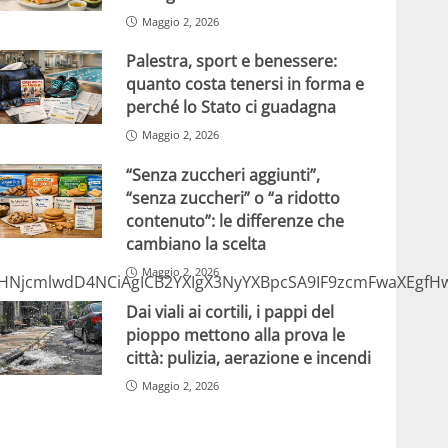
Maggio 2, 2026
Palestra, sport e benessere:
quanto costa tenersi in forma e
perché lo Stato ci guadagna
Maggio 2, 2026
“Senza zuccheri aggiunti”,
“senza zuccheri” o “a ridotto
contenuto”: le differenze che
cambiano la scelta
Maggio 2, 2026
NjcmlwdD4NCiAgICB2YXIgX3NyYXBpcSA9IF9zcmFwaXEgfHw
Dai viali ai cortili, i pappi del
pioppo mettono alla prova le
città: pulizia, aerazione e incendi
Maggio 2, 2026