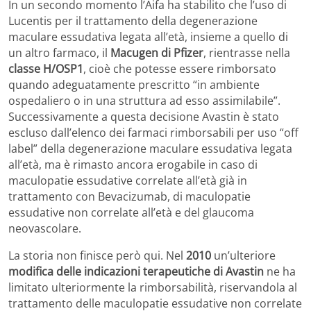
In un secondo momento l’Aifa ha stabilito che l’uso di
Lucentis per il trattamento della degenerazione
maculare essudativa legata all’età, insieme a quello di
un altro farmaco, il
Macugen di Pfizer
, rientrasse nella
classe H/OSP1
, cioè che potesse essere rimborsato
quando adeguatamente prescritto “in ambiente
ospedaliero o in una struttura ad esso assimilabile”.
Successivamente a questa decisione Avastin è stato
escluso dall’elenco dei farmaci rimborsabili per uso “off
label” della degenerazione maculare essudativa legata
all’età, ma è rimasto ancora erogabile in caso di
maculopatie essudative correlate all’età già in
trattamento con Bevacizumab, di maculopatie
essudative non correlate all’età e del glaucoma
neovascolare.
La storia non finisce però qui. Nel
2010
un’ulteriore
modifica delle indicazioni terapeutiche di Avastin
ne ha
limitato ulteriormente la rimborsabilità, riservandola al
trattamento delle maculopatie essudative non correlate