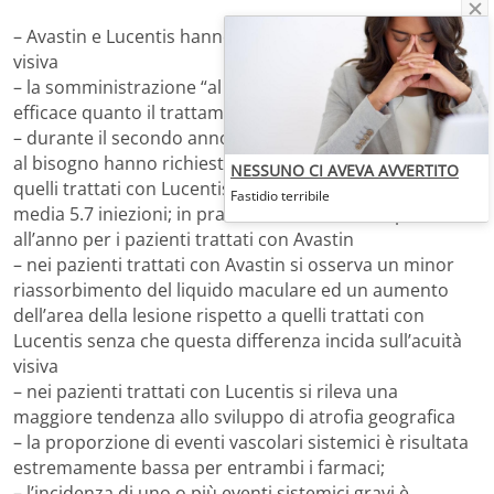
– Avastin e Lucentis hanno effetti equivalenti sull’acuità
visiva
– la somministrazione “al bisogno” è sostanzialmente
efficace quanto il trattamento mensile
– durante il secondo anno, i pazienti trattati con Avastin
al bisogno hanno richiesto in media 6.8 iniezioni mentre
NESSUNO CI AVEVA AVVERTITO
quelli trattati con Lucentis al bisogno hanno richiesto in
Fastidio terribile
media 5.7 iniezioni; in pratica una iniezione in più
all’anno per i pazienti trattati con Avastin
– nei pazienti trattati con Avastin si osserva un minor
riassorbimento del liquido maculare ed un aumento
dell’area della lesione rispetto a quelli trattati con
Lucentis senza che questa differenza incida sull’acuità
visiva
– nei pazienti trattati con Lucentis si rileva una
maggiore tendenza allo sviluppo di atrofia geografica
– la proporzione di eventi vascolari sistemici è risultata
estremamente bassa per entrambi i farmaci;
– l’incidenza di uno o più eventi sistemici gravi è