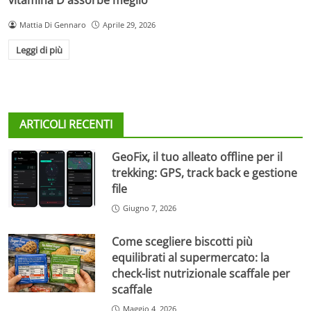
Mattia Di Gennaro
Aprile 29, 2026
Leggi di più
ARTICOLI RECENTI
GeoFix, il tuo alleato offline per il
trekking: GPS, track back e gestione
file
Giugno 7, 2026
Come scegliere biscotti più
equilibrati al supermercato: la
check-list nutrizionale scaffale per
scaffale
Maggio 4, 2026