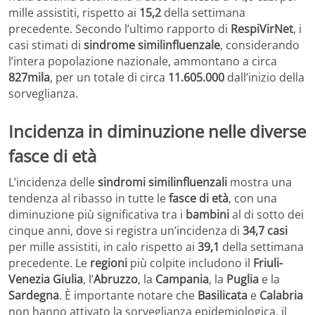
mille assistiti, rispetto ai
15,2
della settimana
precedente. Secondo l’ultimo rapporto di
RespiVirNet
, i
casi stimati di
sindrome similinfluenzale
, considerando
l’intera popolazione nazionale, ammontano a circa
827mila
, per un totale di circa
11.605.000
dall’inizio della
sorveglianza.
Incidenza in diminuzione nelle diverse
fasce di età
L’incidenza delle
sindromi similinfluenzali
mostra una
tendenza al ribasso in tutte le
fasce di età
, con una
diminuzione più significativa tra i
bambini
al di sotto dei
cinque anni, dove si registra un’incidenza di
34,7 casi
per mille assistiti, in calo rispetto ai
39,1
della settimana
precedente. Le
regioni
più colpite includono il
Friuli-
Venezia Giulia
, l’
Abruzzo
, la
Campania
, la
Puglia
e la
Sardegna
. È importante notare che
Basilicata
e
Calabria
non hanno attivato la sorveglianza epidemiologica, il