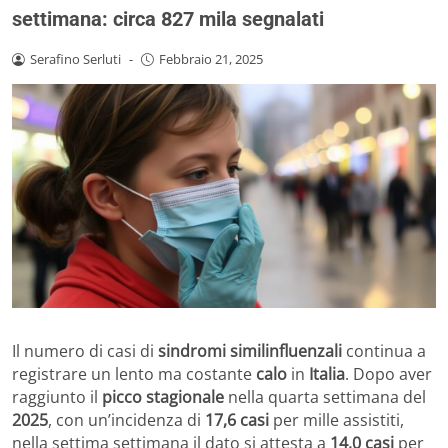
settimana: circa 827 mila segnalati
Serafino Serluti
-
Febbraio 21, 2025
Il numero di casi di
sindromi similinfluenzali
continua a
registrare un lento ma costante
calo
in
Italia
. Dopo aver
raggiunto il
picco stagionale
nella quarta settimana del
2025
, con un’incidenza di
17,6 casi
per mille assistiti,
nella settima settimana il dato si attesta a
14,0 casi
per