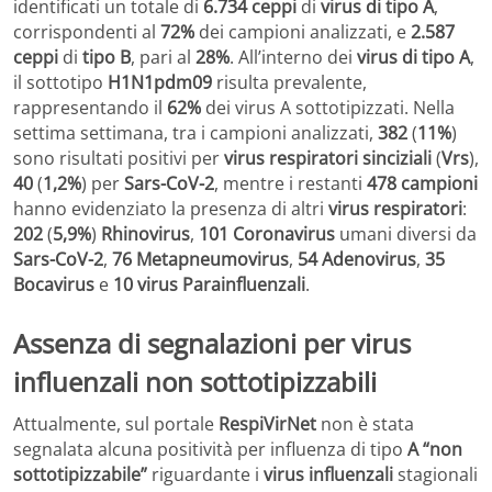
identificati un totale di
6.734 ceppi
di
virus di tipo A
,
corrispondenti al
72%
dei campioni analizzati, e
2.587
ceppi
di
tipo B
, pari al
28%
. All’interno dei
virus di tipo A
,
il sottotipo
H1N1pdm09
risulta prevalente,
rappresentando il
62%
dei virus A sottotipizzati. Nella
settima settimana, tra i campioni analizzati,
382
(
11%
)
sono risultati positivi per
virus respiratori sinciziali
(
Vrs
),
40
(
1,2%
) per
Sars-CoV-2
, mentre i restanti
478 campioni
hanno evidenziato la presenza di altri
virus respiratori
:
202
(
5,9%
)
Rhinovirus
,
101 Coronavirus
umani diversi da
Sars-CoV-2
,
76 Metapneumovirus
,
54 Adenovirus
,
35
Bocavirus
e
10 virus Parainfluenzali
.
Assenza di segnalazioni per virus
influenzali non sottotipizzabili
Attualmente, sul portale
RespiVirNet
non è stata
segnalata alcuna positività per influenza di tipo
A “non
sottotipizzabile”
riguardante i
virus influenzali
stagionali