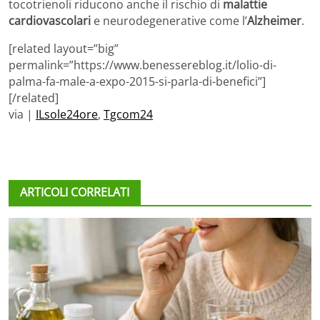
tocotrienoli riducono anche il rischio di
malattie
cardiovascolari
e neurodegenerative come l’
Alzheimer
.
[related layout=”big”
permalink=”https://www.benessereblog.it/lolio-di-
palma-fa-male-a-expo-2015-si-parla-di-benefici”]
[/related]
via |
ILsole24ore
,
Tgcom24
ARTICOLI CORRELATI