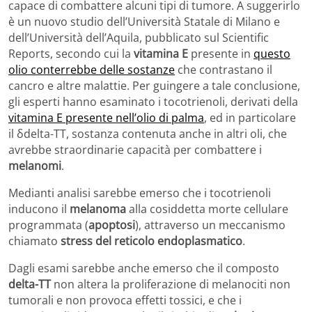
capace di combattere alcuni tipi di tumore. A suggerirlo
è un nuovo studio dell’Università Statale di Milano e
dell’Università dell’Aquila, pubblicato sul Scientific
Reports, secondo cui la
vitamina E
presente in
questo
olio conterrebbe delle sostanze
che contrastano il
cancro e altre malattie. Per guingere a tale conclusione,
gli esperti hanno esaminato i tocotrienoli, derivati della
vitamina E presente nell’olio di palma
, ed in particolare
il δdelta-TT, sostanza contenuta anche in altri oli, che
avrebbe straordinarie capacità per combattere i
melanomi
.
Medianti analisi sarebbe emerso che i tocotrienoli
inducono il
melanoma
alla cosiddetta morte cellulare
programmata (
apoptosi
), attraverso un meccanismo
chiamato
stress del reticolo endoplasmatico
.
Dagli esami sarebbe anche emerso che il composto
delta-TT
non altera la proliferazione di melanociti non
tumorali e non provoca effetti tossici, e che i