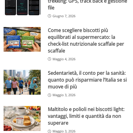
trekking: GPS, track back e gestione
file
Giugno 7, 2026
Come scegliere biscotti più
equilibrati al supermercato: la
check-list nutrizionale scaffale per
scaffale
Maggio 4, 2026
Sedentarietà, il conto per la sanità:
quanto può risparmiare l’Italia se si
muove di più
Maggio 3, 2026
Maltitolo e polioli nei biscotti light:
vantaggi, limiti e quantità da non
superare
Maggio 3, 2026