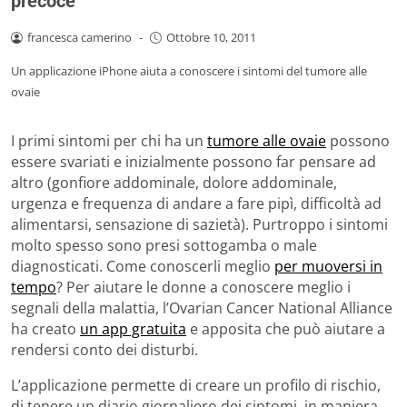
precoce
francesca camerino
-
Ottobre 10, 2011
Un applicazione iPhone aiuta a conoscere i sintomi del tumore alle
ovaie
I primi sintomi per chi ha un
tumore alle ovaie
possono
essere svariati e inizialmente possono far pensare ad
altro (gonfiore addominale, dolore addominale,
urgenza e frequenza di andare a fare pipì, difficoltà ad
alimentarsi, sensazione di sazietà). Purtroppo i sintomi
molto spesso sono presi sottogamba o male
diagnosticati. Come conoscerli meglio
per muoversi in
tempo
? Per aiutare le donne a conoscere meglio i
segnali della malattia, l’Ovarian Cancer National Alliance
ha creato
un app gratuita
e apposita che può aiutare a
rendersi conto dei disturbi.
L’applicazione permette di creare un profilo di rischio,
di tenere un diario giornaliero dei sintomi, in maniera