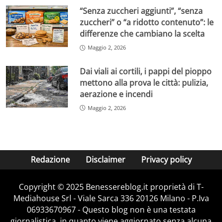
“Senza zuccheri aggiunti”, “senza
zuccheri” o “a ridotto contenuto”: le
differenze che cambiano la scelta
Maggio 2, 2026
Dai viali ai cortili, i pappi del pioppo
mettono alla prova le città: pulizia,
aerazione e incendi
Maggio 2, 2026
Redazione
Disclaimer
Privacy policy
Copyright © 2025 Benessereblog.it proprietà di T-
Mediahouse Srl - Viale Sarca 336 20126 Milano - P.Iva
06933670967 - Questo blog non è una testata
giornalistica, in quanto viene aggiornato senza alcuna