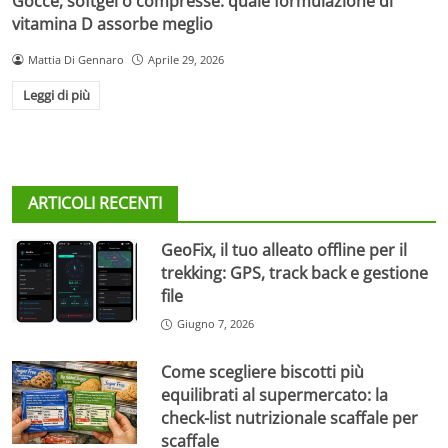
Gocce, softgel o compresse: quale formulazione di
vitamina D assorbe meglio
Mattia Di Gennaro
Aprile 29, 2026
Leggi di più
ARTICOLI RECENTI
GeoFix, il tuo alleato offline per il
trekking: GPS, track back e gestione
file
Giugno 7, 2026
Come scegliere biscotti più
equilibrati al supermercato: la
check-list nutrizionale scaffale per
scaffale