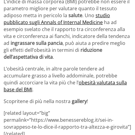
L’indice di massa corporea (BMI) potrebbe non essere il
parametro migliore per valutare quanto il tessuto
adiposo metta in pericolo la
salute
. Uno
studio
pubblicato sugli Annals of Internal Medicine
ha ad
esempio svelato che il rapporto tra circonferenza alla
vita e circonferenza ai fianchi, indicatore della tendenza
ad
ingrassare sulla pancia
, può aiuta a predire meglio
gli effetti dell’obesità in termini di
riduzione
dell’aspettativa di vita
.
L’obesità centrale, in altre parole tendere ad
accumulare grasso a livello addominale, potrebbe
quindi accorciare la vita più che l’
obesità valutata sulla
base del BMI
.
Scopritene di più nella nostra
gallery
!
[related layout=”big”
permalink=”https://www.benessereblog.it/sei-in-
sovrappeso-te-lo-dice-il-rapporto-tra-altezza-e-girovita”]
[/related]