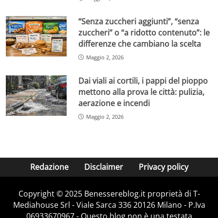
“Senza zuccheri aggiunti”, “senza
zuccheri” o “a ridotto contenuto”: le
differenze che cambiano la scelta
Maggio 2, 2026
Dai viali ai cortili, i pappi del pioppo
mettono alla prova le città: pulizia,
aerazione e incendi
Maggio 2, 2026
Redazione
Disclaimer
Privacy policy
Copyright © 2025 Benessereblog.it proprietà di T-
Mediahouse Srl - Viale Sarca 336 20126 Milano - P.Iva
06933670967 - Questo blog non è una testata