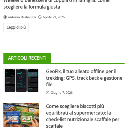
Weekend benessere di coppia o in famiglia: come
scegliere la formula giusta
Antonio Bastianelli
Aprile 29, 2026
Leggi di più
ARTICOLI RECENTI
GeoFix, il tuo alleato offline per il
trekking: GPS, track back e gestione
file
Giugno 7, 2026
Come scegliere biscotti più
equilibrati al supermercato: la
check-list nutrizionale scaffale per
scaffale