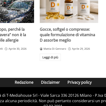
Gocce, softgel o compresse:
ppo, perché la
quale formulazione di vitamina
avera” non è la
D assorbe meglio
le allergie
Mattia Di Gennaro
Aprile 29, 2026
lli
Aprile 30, 2026
Leggi di più
Redazione
Disclaimer
Privacy policy
 di T-Mediahouse Srl - Viale Sarca 336 20126 Milano - P.Iva
za alcuna periodicità. Non può pertanto considerarsi un prod