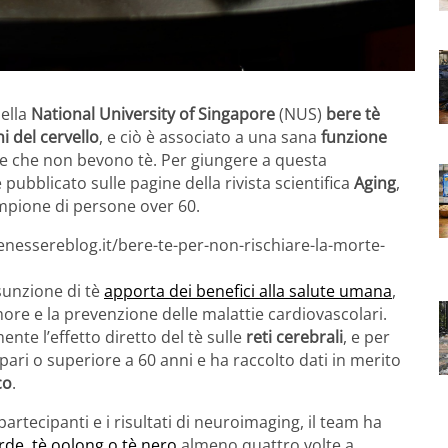
ella
National University of Singapore
(NUS)
bere tè
i del cervello
, e ciò è associato a una sana
funzione
ne che non bevono tè. Per giungere a questa
pubblicato sulle pagine della rivista scientifica
Aging
,
mpione di persone over 60.
enessereblog.it/bere-te-per-non-rischiare-la-morte-
sunzione di tè
apporta dei benefici alla salute umana
,
re e la prevenzione delle malattie cardiovascolari.
ente l’effetto diretto del tè sulle
reti cerebrali
, e per
pari o superiore a 60 anni e ha raccolto dati in merito
co
.
partecipanti e i risultati di neuroimaging, il team ha
de, tè oolong o tè nero
almeno quattro volte a