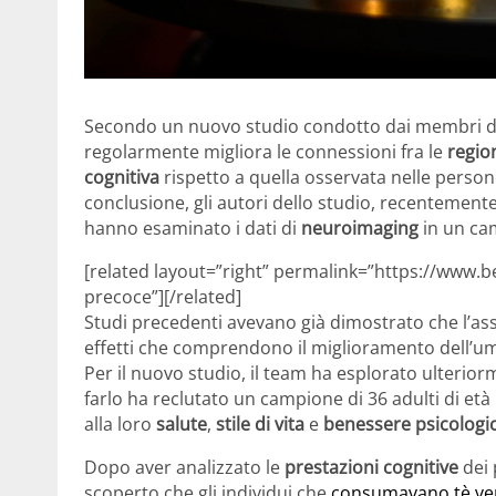
Secondo un nuovo studio condotto dai membri d
regolarmente migliora le connessioni fra le
region
cognitiva
rispetto a quella osservata nelle perso
conclusione, gli autori dello studio, recentemente 
hanno esaminato i dati di
neuroimaging
in un ca
[related layout=”right” permalink=”https://www.b
precoce”][/related]
Studi precedenti avevano già dimostrato che l’as
effetti che comprendono il miglioramento dell’umo
Per il nuovo studio, il team ha esplorato ulteriorm
farlo ha reclutato un campione di 36 adulti di età 
alla loro
salute
,
stile di vita
e
benessere psicologi
Dopo aver analizzato le
prestazioni cognitive
dei 
scoperto che gli individui che
consumavano tè ver