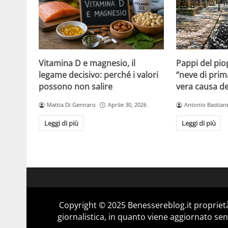
Vitamina D e magnesio, il
Pappi del pio
legame decisivo: perché i valori
“neve di prim
possono non salire
vera causa del
Mattia Di Gennaro
Aprile 30, 2026
Antonio Bastiane
Leggi di più
Leggi di più
Copyright © 2025 Benessereblog.it proprietà
giornalistica, in quanto viene aggiornato sen