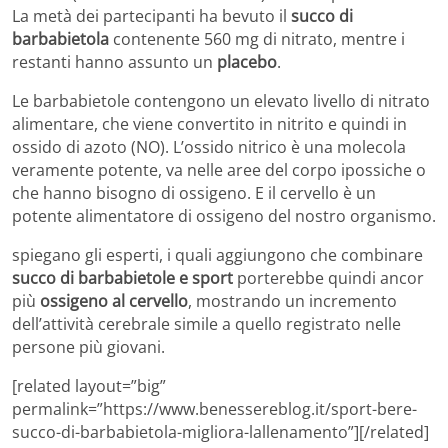
La metà dei partecipanti ha bevuto il
succo di
barbabietola
contenente 560 mg di nitrato, mentre i
restanti hanno assunto un
placebo
.
Le barbabietole contengono un elevato livello di nitrato
alimentare, che viene convertito in nitrito e quindi in
ossido di azoto (NO). L’ossido nitrico è una molecola
veramente potente, va nelle aree del corpo ipossiche o
che hanno bisogno di ossigeno. E il cervello è un
potente alimentatore di ossigeno del nostro organismo.
spiegano gli esperti, i quali aggiungono che combinare
succo di barbabietole e sport
porterebbe quindi ancor
più
ossigeno al cervello
, mostrando un incremento
dell’attività cerebrale simile a quello registrato nelle
persone più giovani.
[related layout=”big”
permalink=”https://www.benessereblog.it/sport-bere-
succo-di-barbabietola-migliora-lallenamento”][/related]