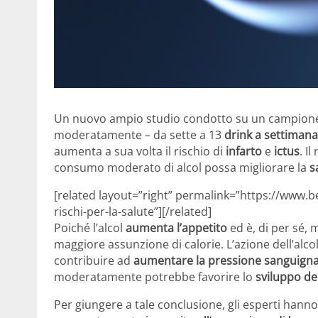
Un nuovo ampio studio condotto su un campione 
moderatamente – da sette a 13
drink a settimana
aumenta a sua volta il rischio di
infarto
e
ictus
. I
consumo moderato di alcol possa migliorare la
s
[related layout=”right” permalink=”https://www.be
rischi-per-la-salute”][/related]
Poiché l’alcol
aumenta l’appetito
ed è, di per sé,
maggiore assunzione di calorie. L’azione dell’alco
contribuire ad
aumentare la pressione sanguign
moderatamente potrebbe favorire lo
sviluppo de
Per giungere a tale conclusione, gli esperti hanno