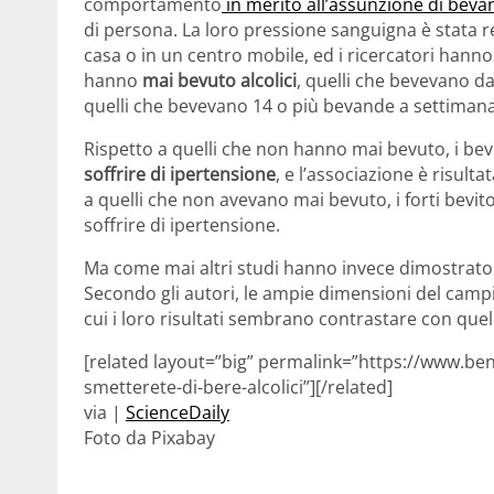
comportamento
in merito all’assunzione di beva
di persona. La loro pressione sanguigna è stata re
casa o in un centro mobile, ed i ricercatori hanno
hanno
mai bevuto alcolici
, quelli che bevevano d
quelli che bevevano 14 o più bevande a settimana
Rispetto a quelli che non hanno mai bevuto, i bev
soffrire di ipertensione
, e l’associazione è risult
a quelli che non avevano mai bevuto, i forti bevitor
soffrire di ipertensione.
Ma come mai altri studi hanno invece dimostrat
Secondo gli autori, le ampie dimensioni del cam
cui i loro risultati sembrano contrastare con que
[related layout=”big” permalink=”https://www.be
smetterete-di-bere-alcolici”][/related]
via |
ScienceDaily
Foto da Pixabay