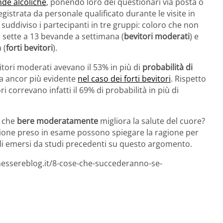
nde alcoliche
, ponendo loro dei questionari via posta o
gistrata da personale qualificato durante le visite in
 suddiviso i partecipanti in tre gruppi: coloro che non
a sette a 13 bevande a settimana (
bevitori moderati
) e
 (
forti bevitori
).
itori moderati avevano il 53% in più di
probabilità di
ata ancor più evidente
nel caso dei forti bevitori
. Rispetto
i correvano infatti il 69% di probabilità in più di
o che
bere moderatamente
migliora la salute del cuore?
pione preso in esame possono spiegare la ragione per
lli emersi da studi precedenti su questo argomento.
nessereblog.it/8-cose-che-succederanno-se-