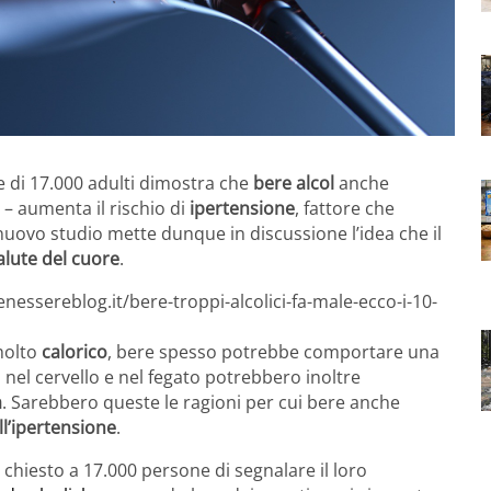
di 17.000 adulti dimostra che
bere alcol
anche
– aumenta il rischio di
ipertensione
, fattore che
l nuovo studio mette dunque in discussione l’idea che il
alute del cuore
.
nessereblog.it/bere-troppi-alcolici-fa-male-ecco-i-10-
 molto
calorico
, bere spesso potrebbe comportare una
l nel cervello e nel fegato potrebbero inoltre
a
. Sarebbero queste le ragioni per cui bere anche
ll’ipertensione
.
 chiesto a 17.000 persone di segnalare il loro