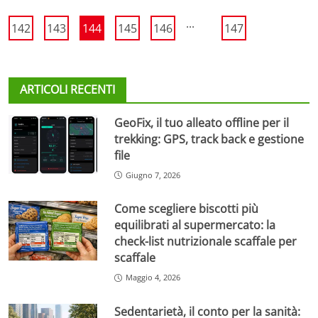
...
142
143
144
145
146
147
ARTICOLI RECENTI
GeoFix, il tuo alleato offline per il
trekking: GPS, track back e gestione
file
Giugno 7, 2026
Come scegliere biscotti più
equilibrati al supermercato: la
check-list nutrizionale scaffale per
scaffale
Maggio 4, 2026
Sedentarietà, il conto per la sanità: