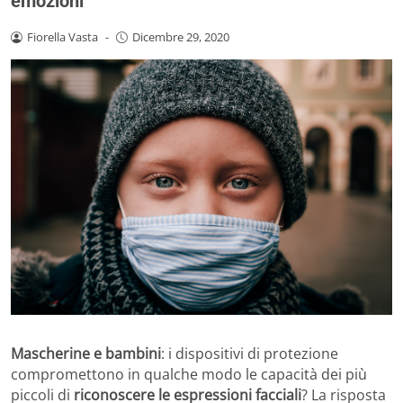
emozioni
Fiorella Vasta
-
Dicembre 29, 2020
Mascherine e bambini
: i dispositivi di protezione
compromettono in qualche modo le capacità dei più
piccoli di
riconoscere le espressioni facciali
? La risposta